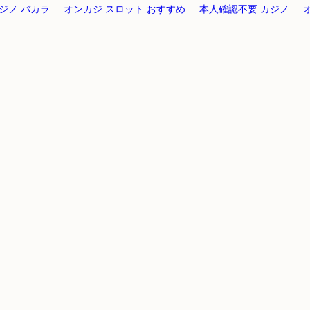
ジノ バカラ
オンカジ スロット おすすめ
本人確認不要 カジノ