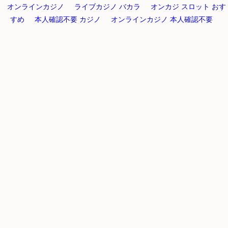
オンラインカジノ
ライブカジノ バカラ
オンカジ スロット おす
すめ
本人確認不要 カジノ
オンラインカジノ 本人確認不要