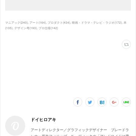
マニアック
(
240
)
アート
(
164
)
プロダクト
(
434
)
映画・ドラマ・テレビ・ラジオ
(
172
)
本
(
135
)
デザイン考
(
193
)
プロ仕様
(
142
)
ドイヒロアキ
アートディレクター／グラフィックデザイナー ブレードラ
ンナー原作フィリップ・Ｋ・ディックの「アンドロイドは電