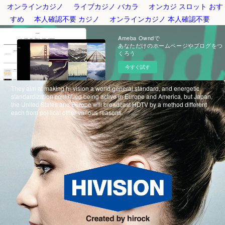
オンラインカジノ
ライブカジノ バカラ
オンカジ スロット おす
すめ
本人確認不要 カジノ
オンラインカジノ 本人確認不要
Ameba Owndで
あなただけのホームページやブログをつ
くろう
今すぐ試す