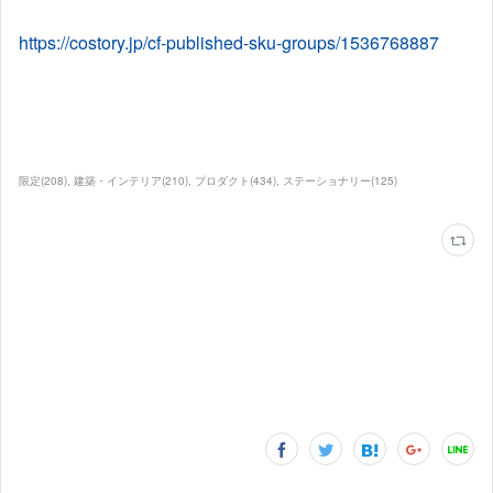
https://costory.jp/cf-published-sku-groups/1536768887
限定
(
208
)
建築・インテリア
(
210
)
プロダクト
(
434
)
ステーショナリー
(
125
)