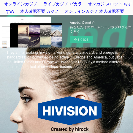
オンラインカジノ
ライブカジノ バカラ
オンカジ スロット おす
すめ
本人確認不要 カジノ
オンラインカジノ 本人確認不要
Ameba Owndで
あなただけのホームページやブログをつ
くろう
今すぐ試す