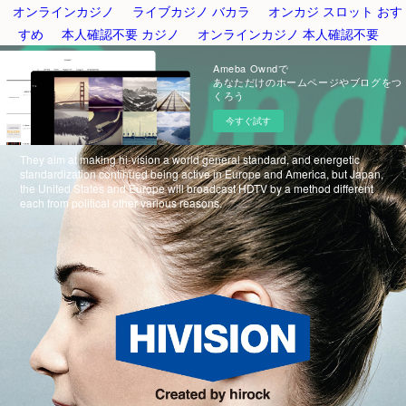
オンラインカジノ
ライブカジノ バカラ
オンカジ スロット おす
すめ
本人確認不要 カジノ
オンラインカジノ 本人確認不要
Ameba Owndで
あなただけのホームページやブログをつ
くろう
今すぐ試す