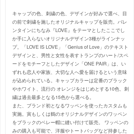
キャップの色、刺繍の色、デザインが好みで選べ、目
の前で刺繍を施したオリジナルキャップを販売。バレ
ンタインにちなみ『LOVE』をテーマとしたここでし
か手に入らないオリジナルデザイン3種がラインナッ
プ。「LOVE IS LOVE」「Genius of Love」のテキスト
デザインと、男性と女性を表すトランプのハート/スペ
ードをモチーフとしたデザイン「ONE PAIR」は、い
ずれも恋人や家族、大切な人へ愛を届けるという意味
が込められている。キャップカラーは定番のブラック
やホワイト、流行の オレンジをはじめとする10色、刺
繍は過去最多となる15色から選べる。
また、ブランド初となるワッペンを使ったカスタムも
実施。寅もしくは鶴のオリジナルデザインのワッペン
をブラックのベレー帽に縫い付けて販売。 ワッペンの
みの購入も可能で、洋服やトートバッグなど持参した