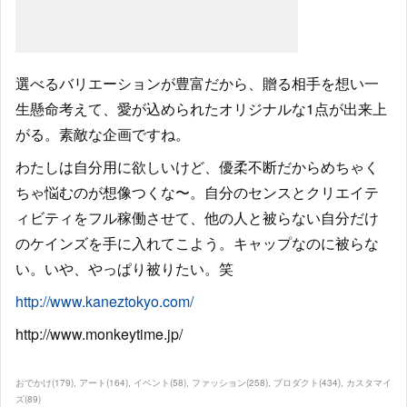
選べるバリエーションが豊富だから、贈る相手を想い一
生懸命考えて、愛が込められたオリジナルな1点が出来上
がる。素敵な企画ですね。
わたしは自分用に欲しいけど、優柔不断だからめちゃく
ちゃ悩むのが想像つくな〜。自分のセンスとクリエイテ
ィビティをフル稼働させて、他の人と被らない自分だけ
のケインズを手に入れてこよう。キャップなのに被らな
い。いや、やっぱり被りたい。笑
http://www.kaneztokyo.com/
http://www.monkeytime.jp/
おでかけ
(
179
)
アート
(
164
)
イベント
(
58
)
ファッション
(
258
)
プロダクト
(
434
)
カスタマイ
ズ
(
89
)