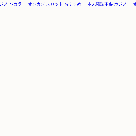
ジノ バカラ
オンカジ スロット おすすめ
本人確認不要 カジノ