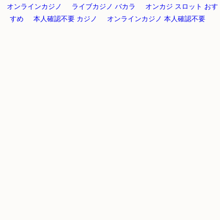
オンラインカジノ
ライブカジノ バカラ
オンカジ スロット おす
すめ
本人確認不要 カジノ
オンラインカジノ 本人確認不要