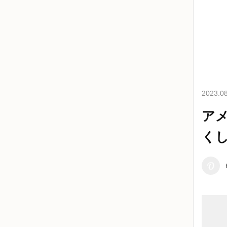
2023.08
ア
く