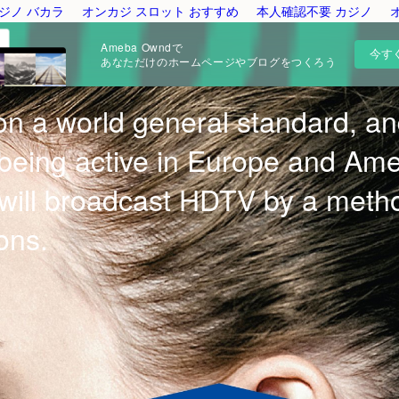
ジノ バカラ
オンカジ スロット おすすめ
本人確認不要 カジノ
Ameba Owndで
今す
あなただけのホームページやブログをつくろう