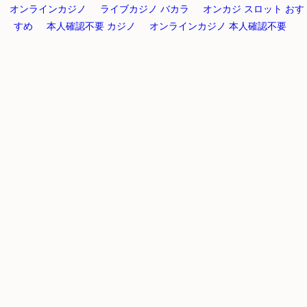
オンラインカジノ
ライブカジノ バカラ
オンカジ スロット おす
すめ
本人確認不要 カジノ
オンラインカジノ 本人確認不要