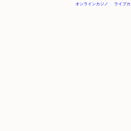
オンラインカジノ
ライブカ