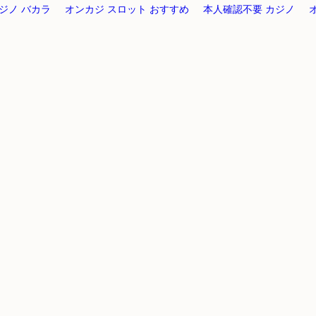
ジノ バカラ
オンカジ スロット おすすめ
本人確認不要 カジノ