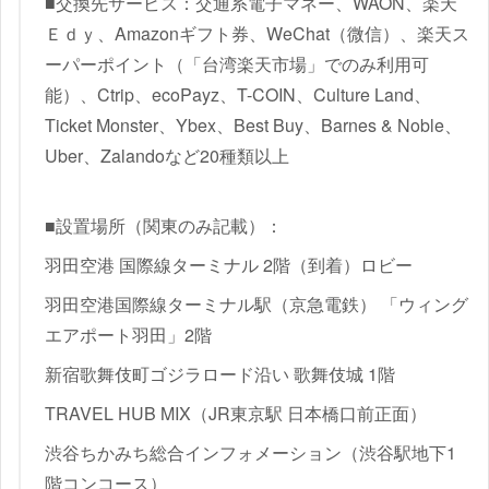
■交換先サービス：交通系電子マネー、WAON、楽天
Ｅｄｙ、Amazonギフト券、WeChat（微信）、楽天ス
ーパーポイント（「台湾楽天市場」でのみ利用可
能）、Ctrip、ecoPayz、T-COIN、Culture Land、
Ticket Monster、Ybex、Best Buy、Barnes & Noble、
Uber、Zalandoなど20種類以上
■設置場所（関東のみ記載）：
羽田空港 国際線ターミナル 2階（到着）ロビー
羽田空港国際線ターミナル駅（京急電鉄） 「ウィング
エアポート羽田」2階
新宿歌舞伎町ゴジラロード沿い 歌舞伎城 1階
TRAVEL HUB MIX（JR東京駅 日本橋口前正面）
渋谷ちかみち総合インフォメーション（渋谷駅地下1
階コンコース）