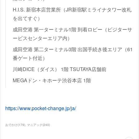
H.I.S. 新宿本店営業所（JR新宿駅ミライナタワー改札
を出てすぐ）
成田空港 第一ターミナル1階 到着ロビー（ビジターサ
ービスセンターエリア内）
成田空港 第二ターミナル3階 出国手続き後エリア（61
番ゲート付近）
川崎DICE（ダイス） 1階 TSUTAYA店舗前
MEGAドン・キホーテ渋谷本店 1階
https://www.pocket-change.jp/ja/
おでかけ
(
179
)
マニアック
(
240
)