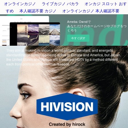
オンラインカジノ
ライブカジノ バカラ
オンカジ スロット おす
すめ
本人確認不要 カジノ
オンラインカジノ 本人確認不要
Ameba Owndで
あなただけのホームページやブログをつ
くろう
今すぐ試す