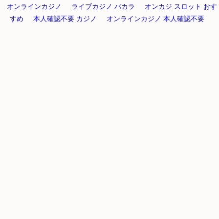
オンラインカジノ
ライブカジノ バカラ
オンカジ スロット おす
すめ
本人確認不要 カジノ
オンラインカジノ 本人確認不要