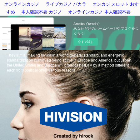
オンラインカジノ
ライブカジノ バカラ
オンカジ スロット おす
すめ
本人確認不要 カジノ
オンラインカジノ 本人確認不要
Ameba Owndで
あなただけのホームページやブログをつ
くろう
今すぐ試す