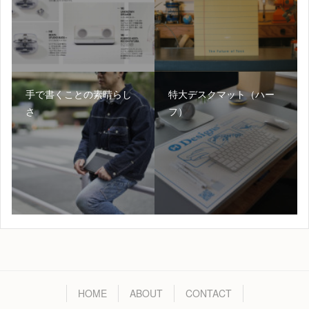
手で書くことの素晴らし
特大デスクマット（ハー
さ
フ）
HOME
ABOUT
CONTACT