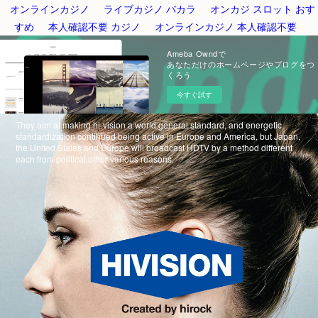
オンラインカジノ
ライブカジノ バカラ
オンカジ スロット おす
すめ
本人確認不要 カジノ
オンラインカジノ 本人確認不要
Ameba Owndで
あなただけのホームページやブログをつ
くろう
今すぐ試す