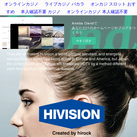
オンラインカジノ
ライブカジノ バカラ
オンカジ スロット おす
すめ
本人確認不要 カジノ
オンラインカジノ 本人確認不要
Ameba Owndで
あなただけのホームページやブログをつ
くろう
今すぐ試す