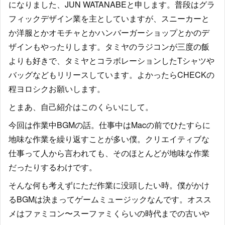
になりました、JUN WATANABEと申します。普段はグラ
フィックデザイン業を主としていますが、スニーカーと
か洋服とかオモチャとかハンバーガーショップとかのデ
ザインもやったりします。タミヤのラジコンが三度の飯
よりも好きで、タミヤとコラボレーションしたTシャツや
バッグなどもリリースしています。よかったらCHECKの
程ヨロシクお願いします。
とまあ、自己紹介はこのくらいにして。
今回は作業中BGMの話。仕事中はMacの前でひたすらに
地味な作業を繰り返すことが多い僕。クリエイティブな
仕事って人から言われても、そのほとんどが地味な作業
だったりするわけです。
そんな何も考えずにただ作業に没頭したい時。僕がかけ
るBGMは決まってゲームミュージックなんです。オスス
メはファミコン〜スーファミくらいの時代までの古いや