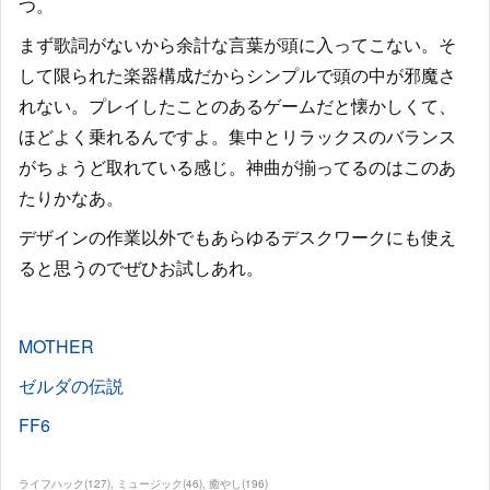
つ。
まず歌詞がないから余計な言葉が頭に入ってこない。そ
して限られた楽器構成だからシンプルで頭の中が邪魔さ
れない。プレイしたことのあるゲームだと懐かしくて、
ほどよく乗れるんですよ。集中とリラックスのバランス
がちょうど取れている感じ。神曲が揃ってるのはこのあ
たりかなあ。
デザインの作業以外でもあらゆるデスクワークにも使え
ると思うのでぜひお試しあれ。
MOTHER
ゼルダの伝説
FF6
ライフハック
(
127
)
ミュージック
(
46
)
癒やし
(
196
)