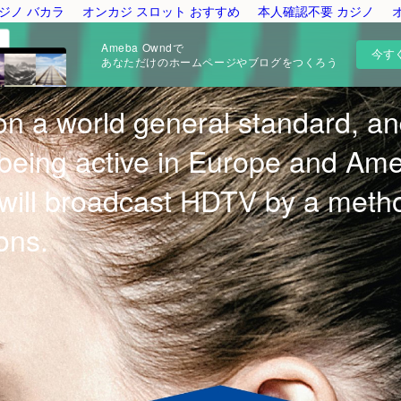
ジノ バカラ
オンカジ スロット おすすめ
本人確認不要 カジノ
Ameba Owndで
今す
あなただけのホームページやブログをつくろう