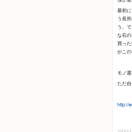
最初に
う長所
う。で
な石の
買った
がこの
モノ選
ただ自
http:/
プロダクト