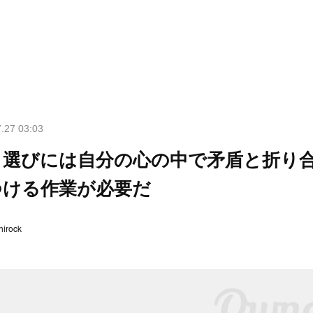
.27 03:03
ノ選びには自分の心の中で矛盾と折り
つける作業が必要だ
hirock