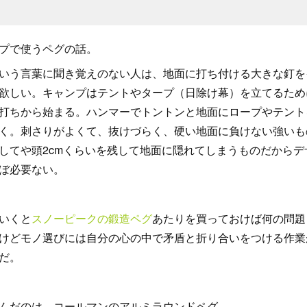
プで使うペグの話。
いう言葉に聞き覚えのない人は、地面に打ち付ける大きな釘を
欲しい。キャンプはテントやタープ（日除け幕）を立てるため
打ちから始まる。ハンマーでトントンと地面にロープやテント
く。刺さりがよくて、抜けづらく、硬い地面に負けない強いも
してや頭2cmくらいを残して地面に隠れてしまうものだからデ
ぼ必要ない。
いくと
スノーピークの鍛造ペグ
あたりを買っておけば何の問題
けどモノ選びには自分の心の中で矛盾と折り合いをつける作業
だ。
んだのは、コールマンのアルミラウンドペグ。