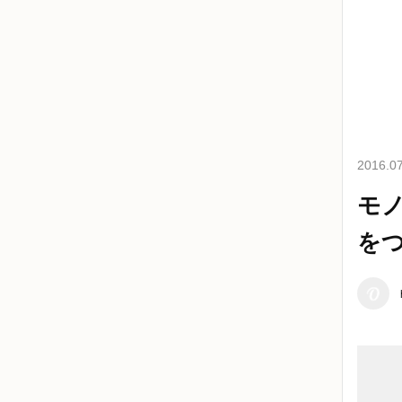
2016.07
モ
を