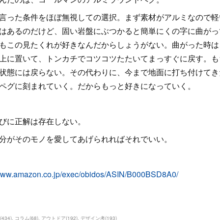
言った条件をほぼ無視しての選択。まず素材がアルミなので軽
はあるのだけど、固い岩盤にぶつかると簡単にくの字に曲がっ
もこの見たくれが好きなんだからしょうがない。曲がった時は
上に置いて、トンカチでコツコツたたいてまっすぐに戻す。も
状態には戻らない。その代わりに、今まで地面に打ち付けてき
ペグに刻まれていく。だからもっと好きになっていく。
びに正解は存在しない。
分がそのモノを愛してあげられればそれでいい。
/www.amazon.co.jp/exec/obidos/ASIN/B000BSD8A0/
(
434
)
コラム
(
68
)
アウトドア
(
192
)
デザイン考
(
193
)