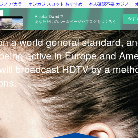
ジノ バカラ
オンカジ スロット おすすめ
本人確認不要 カジノ
Ameba Owndで
今す
あなただけのホームページやブログをつくろう