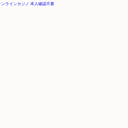
オンラインカジノ 本人確認不要