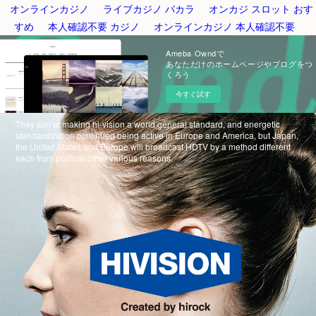
オンラインカジノ
ライブカジノ バカラ
オンカジ スロット おす
すめ
本人確認不要 カジノ
オンラインカジノ 本人確認不要
Ameba Owndで
あなただけのホームページやブログをつ
くろう
今すぐ試す