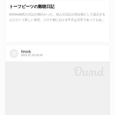
トーフビーツの難聴日記
tofubeats氏の日記が面白かった。他人の日記が読み物として成立する
んだという新しい発見。コロナ禍における平凡な日常であってもあ…
hirock
2022.07.10 00:26